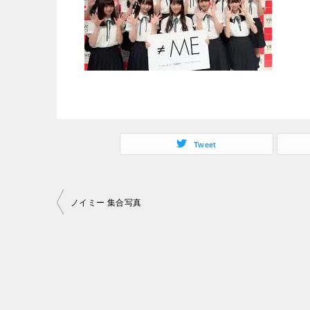
Tweet
投
ノイミー 集合写真
稿
ナ
ビ
ゲ