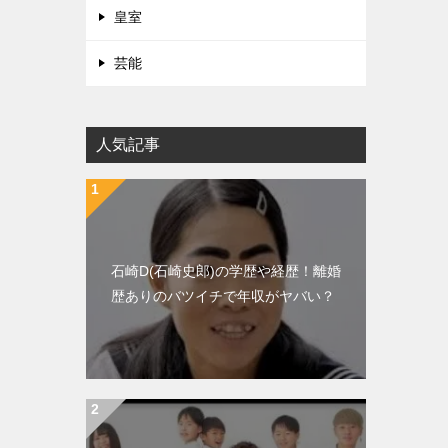
皇室
芸能
人気記事
石崎D(石崎史郎)の学歴や経歴！離婚
歴ありのバツイチで年収がヤバい？