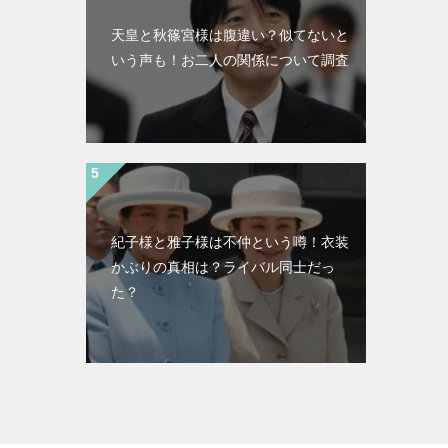
天皇と秋篠宮様は腹違い？似てないと
いう声も！お二人の関係について調査
紀子様と雅子様は不仲という噂！衣装
かぶりの真相は？ライバル同士だっ
た？