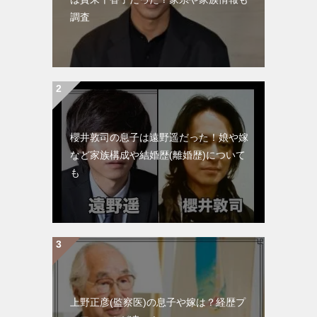
調査
櫻井敦司の息子は遠野遥だった！娘や嫁
など家族構成や結婚歴(離婚歴)について
も
上野正彦(監察医)の息子や嫁は？経歴プ