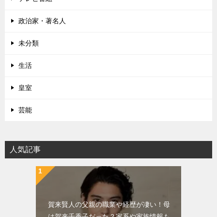
政治家・著名人
未分類
生活
皇室
芸能
人気記事
賀来賢人の父親の職業や経歴が凄い！母
は賀来千香子だった？家系や家族情報も