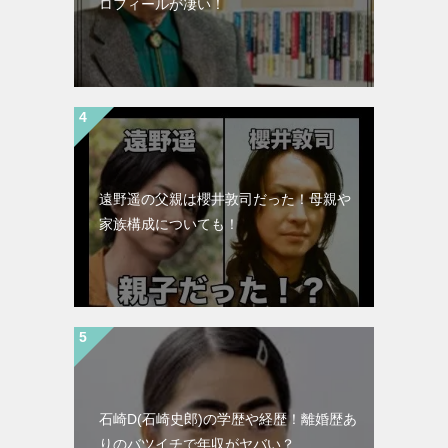
ロフィールが凄い！
遠野遥の父親は櫻井敦司だった！母親や
家族構成についても！
石崎D(石崎史郎)の学歴や経歴！離婚歴あ
りのバツイチで年収がヤバい？