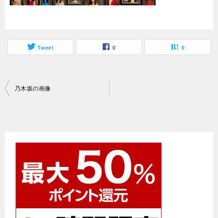
Tweet
0
0
投
乃木坂の画像
稿
ナ
ビ
ゲ
ー
シ
ョ
ン