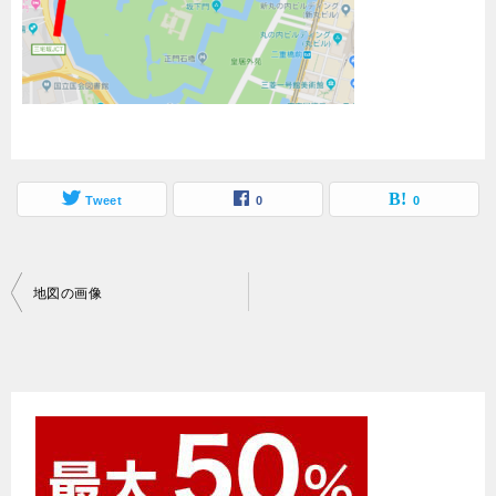
Tweet
0
0
投
地図の画像
稿
ナ
ビ
ゲ
ー