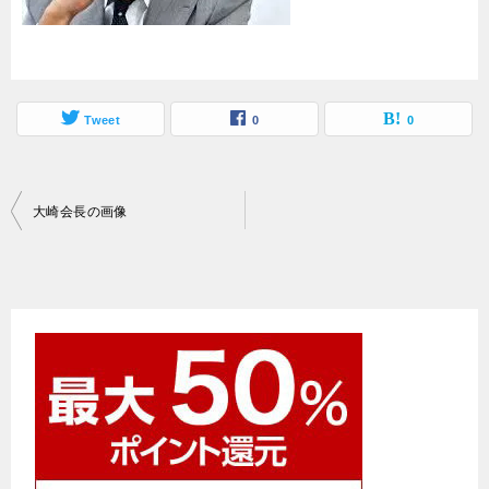
Tweet
0
0
投
大崎会長の画像
稿
ナ
ビ
ゲ
ー
シ
ョ
ン