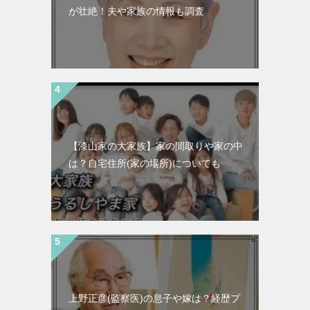
が壮絶！夫や家族の情報も調査
【漆山家の大家族】家の間取りや家の中
は？自宅住所(家の場所)についても
上野正彦(監察医)の息子や嫁は？経歴プ