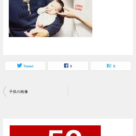
Tweet
0
0
投
子供の画像
稿
ナ
ビ
ゲ