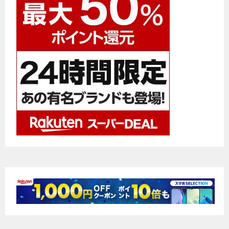
ー
シ
ョ
ン