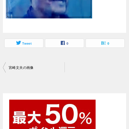
Tweet
0
0
投
宮崎文夫の画像
稿
ナ
ビ
ゲ
ー
シ