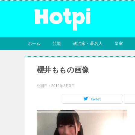
ホーム
芸能
政治家・著名人
皇室
櫻井ももの画像
公開日：
2019年3月3日
Tweet