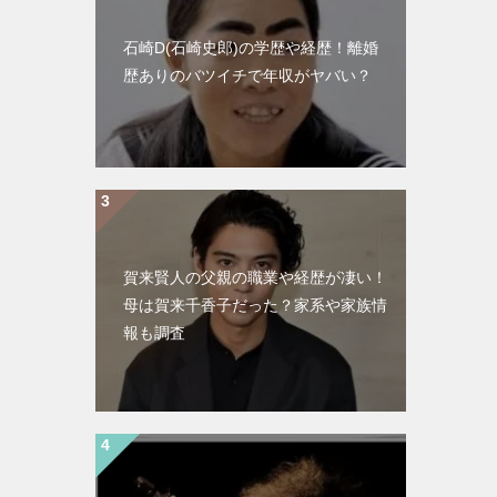
石崎D(石崎史郎)の学歴や経歴！離婚
歴ありのバツイチで年収がヤバい？
賀来賢人の父親の職業や経歴が凄い！
母は賀来千香子だった？家系や家族情
報も調査