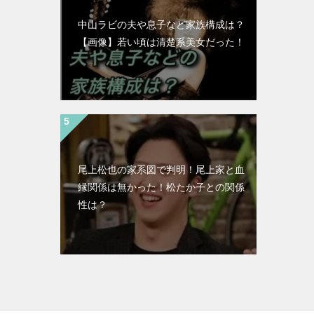
中山ラビの夫や息子など家族構成は？
【画像】若い頃は清楚系美女だった！
尾上松也の家系図で判明！尾上家と血
縁関係は無かった！松たか子との関係
性は？