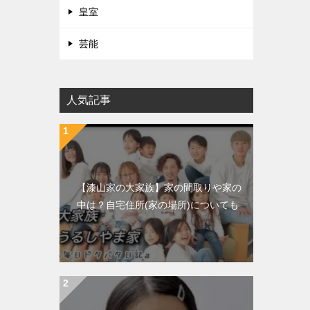
皇室
芸能
人気記事
【漆山家の大家族】家の間取りや家の
中は？自宅住所(家の場所)についても