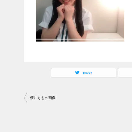
Tweet
投
櫻井ももの画像
稿
ナ
ビ