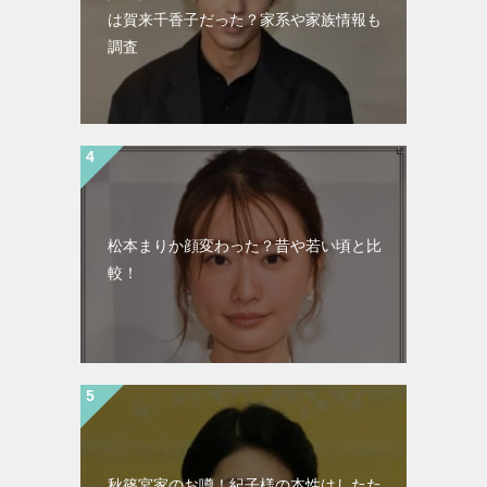
は賀来千香子だった？家系や家族情報も
調査
松本まりか顔変わった？昔や若い頃と比
較！
秋篠宮家のお噂！紀子様の本性はしたた