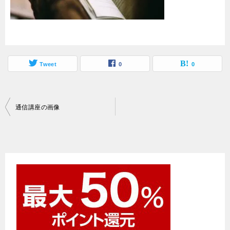
Tweet
0
0
投
通信講座の画像
稿
ナ
ビ
ゲ
ー
シ
ョ