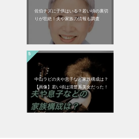
佐伯チズに子供はいる？若い頃の裏切
りが壮絶！夫や家族の情報も調査
中山ラビの夫や息子など家族構成は？
【画像】若い頃は清楚系美女だった！