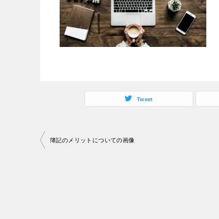
Tweet
投
簿記のメリットについての画像
稿
ナ
ビ
ゲ
ー