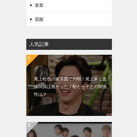
皇室
芸能
人気記事
尾上松也の家系図で判明！尾上家と血
縁関係は無かった！松たか子との関係
性は？