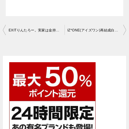
投
EXITりんたろー。実家は金持ち！？生い立ちや両親の職業について
IZ*ONE(アイズワン)再結成白紙の理由はなぜで集めたお金はどうなる？
稿
ナ
ビ
ゲ
ー
シ
ョ
ン