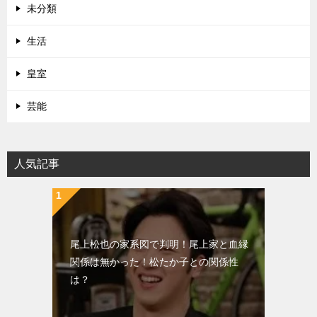
未分類
生活
皇室
芸能
人気記事
尾上松也の家系図で判明！尾上家と血縁
関係は無かった！松たか子との関係性
は？