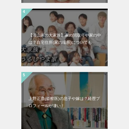
【漆山家の大家族】家の間取りや家の中
は？自宅住所(家の場所)についても
上野正彦(監察医)の息子や嫁は？経歴プ
ロフィールが凄い！