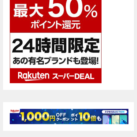
ー
シ
ョ
ン