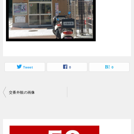
Tweet
0
0
投
交番外観の画像
稿
ナ
ビ
ゲ