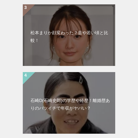
松本まりか顔変わった？昔や若い頃と比
較！
石崎D(石崎史郎)の学歴や経歴！離婚歴あ
りのバツイチで年収がヤバい？