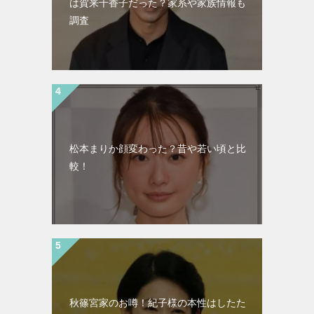
は賀来千香子だった？家系や家族情報も
調査
松本まりか顔変わった？昔や若い頃と比
較！
秋篠宮家のお噂！紀子様の本性はしたた