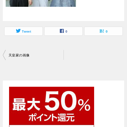
Tweet
0
0
投
天皇家の画像
稿
ナ
ビ
ゲ
ー
シ
ョ
ン