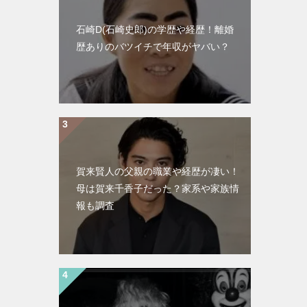
石崎D(石崎史郎)の学歴や経歴！離婚
歴ありのバツイチで年収がヤバい？
賀来賢人の父親の職業や経歴が凄い！
母は賀来千香子だった？家系や家族情
報も調査