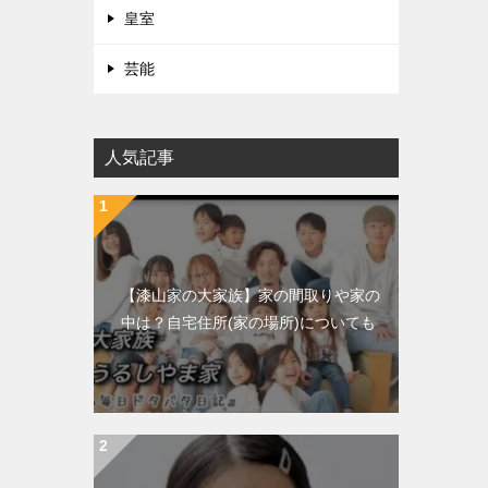
皇室
芸能
人気記事
【漆山家の大家族】家の間取りや家の
中は？自宅住所(家の場所)についても