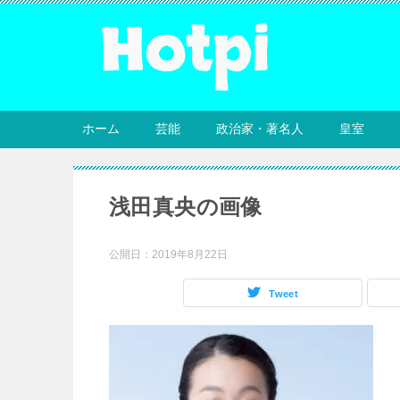
ホーム
芸能
政治家・著名人
皇室
浅田真央の画像
公開日：
2019年8月22日
Tweet