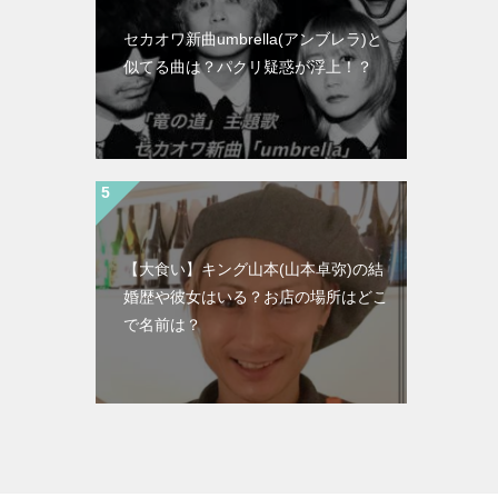
セカオワ新曲umbrella(アンブレラ)と
似てる曲は？パクリ疑惑が浮上！？
【大食い】キング山本(山本卓弥)の結
婚歴や彼女はいる？お店の場所はどこ
で名前は？