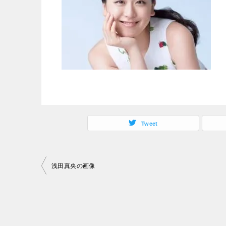
Tweet
投
浅田真央の画像
稿
ナ
ビ