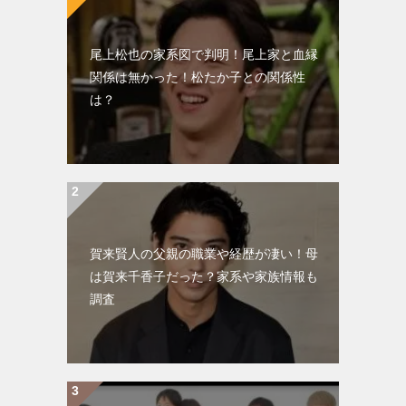
尾上松也の家系図で判明！尾上家と血縁
関係は無かった！松たか子との関係性
は？
賀来賢人の父親の職業や経歴が凄い！母
は賀来千香子だった？家系や家族情報も
調査