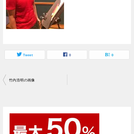
Tweet
0
0
投
竹内浩明の画像
稿
ナ
ビ
ゲ
ー