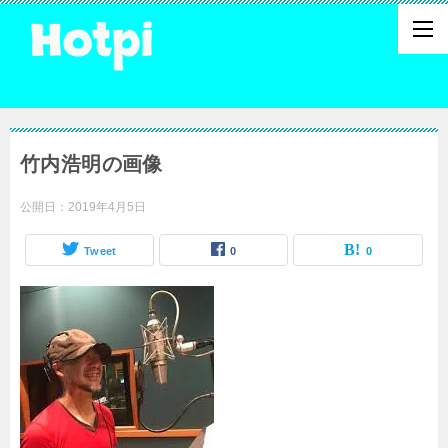
竹内浩明の画像
公開日：
2019年4月5日
Tweet
0
0