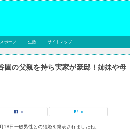
スポーツ
生活
サイトマップ
は永谷園の父親を持ち実家が豪邸！姉妹や母
0
0
0年5月18日一般男性との結婚を発表されましたね。