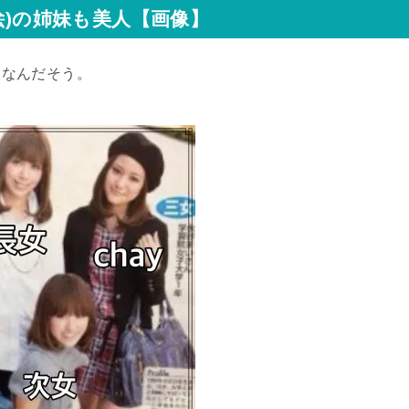
絵)の姉妹も美人【画像】
姉妹なんだそう。