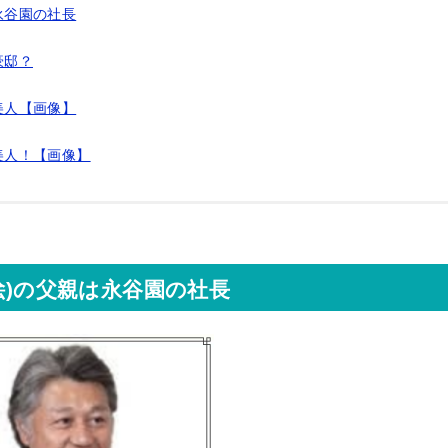
永谷園の社長
豪邸？
美人【画像】
も美人！【画像】
絵)の父親は永谷園の社長