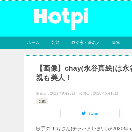
ホーム
芸能
政治家・著名人
皇室
【画像】chay(永谷真絵)
親も美人！
更新日：
2021年8月23日
公開日：
2020年5月18日
芸能
Tweet
歌手のchayさん(テラハまいまい)が202