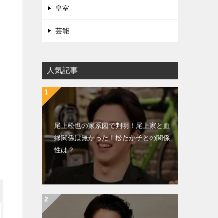
皇室
芸能
人気記事
尾上松也の家系図で判明！尾上家と血
縁関係は無かった！松たか子との関係
性は？