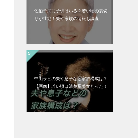
佐伯チズに子供はいる？若い頃の裏切
りが壮絶！夫や家族の情報も調査
中山ラビの夫や息子など家族構成は？
【画像】若い頃は清楚系美女だった！