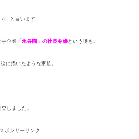
い)」と言います。
大手企業
「永谷園」の社長令嬢
という噂も。
う絵に描いたような家族。
調査しました。
スポンサーリンク