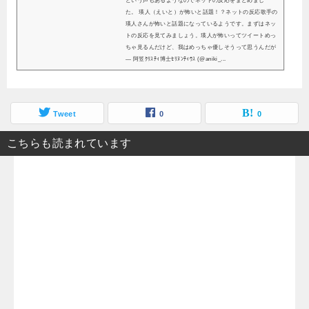
という声もあるようなのでネットの反応をまとめまし
た。 瑛人（えいと）が怖いと話題！？ネットの反応歌手の
瑛人さんが怖いと話題になっているようです。まずはネッ
トの反応を見てみましょう。瑛人が怖いってツイートめっ
ちゃ見るんだけど、我はめっちゃ優しそうって思うんだが
— 阿笠ｸﾘｽﾃｨ博士ｾﾘﾇﾝﾃｨｳｽ (@aniki_...
Tweet
0
0
こちらも読まれています