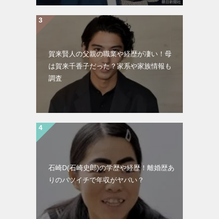
賀来賢人の父親の職業や経歴が凄い！母
は賀来千香子だった？家系や家族情報も
調査
石崎D(石崎史郎)の学歴や経歴！離婚歴あ
りのバツイチで年収がヤバい？