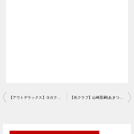
投
【アウトデラックス】ヨガクリエイターaya(あや)年齢身長プロフィール
【光クラブ】山崎晃嗣(あきつぐ)の生い立ちや日記！父親・母親など家族についても紹介
稿
ナ
ビ