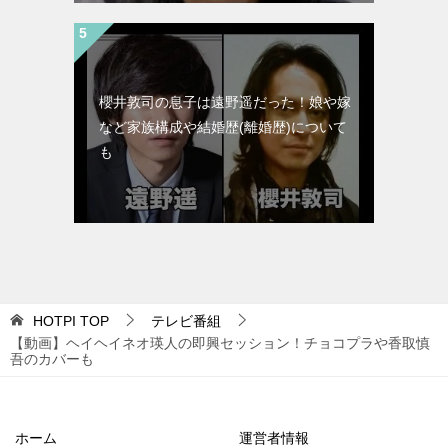
櫻井敦司の息子は遠野遥だった！娘や嫁
など家族構成や結婚歴(離婚歴)について
も
HOTPI
TOP
テレビ番組
【動画】ヘイヘイネオ瑛人の即興セッション！チョコプラや香取慎
吾のカバーも
ホーム
運営者情報