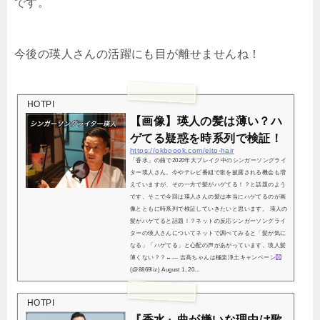
です。
今後の瑛人さんの活躍にも目が離せませんね！
HOTPI
【画像】瑛人の髪は薄い？ハ
ゲてる疑惑を時系列で検証！
https://okboook.com/eito-hair
「香水」の曲で2020年大ブレイク中のシンガーソングライ
ター瑛人さん。今やテレビ番組で歌を披露される機会も増
えていますが、その一方で髪がハゲてる！？と話題のよう
です。そこで今回は瑛人さんの髪は本当にハゲてるのが画
像とともに時系列で検証していきたいと思います。 瑛人の
髪がハゲてると話題！？ネットの反応シンガーソングライ
ターの瑛人さんについてネットで調べてみると「髪が気に
なる」「ハゲてる」と心配の声があがっています。瑛人髪
薄くない？？←— 吉高ちゃんは極楽浄土キャンペーン
(@8869liz) August 1, 20...
HOTPI
『香水』曲が嫌いな理由は歌