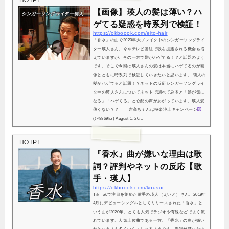
HOTPI
【画像】瑛人の髪は薄い？ハ
ゲてる疑惑を時系列で検証！
https://okboook.com/eito-hair
「香水」の曲で2020年大ブレイク中のシンガーソングライ
ター瑛人さん。今やテレビ番組で歌を披露される機会も増
えていますが、その一方で髪がハゲてる！？と話題のよう
です。そこで今回は瑛人さんの髪は本当にハゲてるのが画
像とともに時系列で検証していきたいと思います。 瑛人の
髪がハゲてると話題！？ネットの反応シンガーソングライ
ターの瑛人さんについてネットで調べてみると「髪が気に
なる」「ハゲてる」と心配の声があがっています。瑛人髪
薄くない？？←— 吉高ちゃんは極楽浄土キャンペーン
(@8869liz) August 1, 20...
HOTPI
『香水』曲が嫌いな理由は歌
詞？評判やネットの反応【歌
手・瑛人】
https://okboook.com/kousui
Tik Tokで注目を集めた歌手の瑛人（えいと）さん。2019年
4月にデビューシングルとしてリリースされた「香水」と
いう曲が2020年、とても人気でラジオや有線などでよく流
れています。人気上位曲である一方、「香水」の曲が嫌い