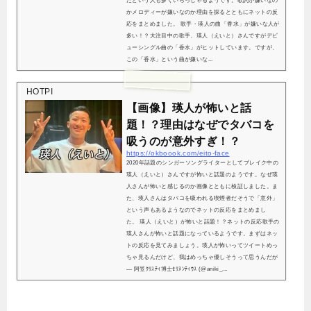
だという人も多くいらっしゃるようです。歌詞が嫌いなの
かメロディーが嫌いなのか理由を探るとともにネットの反
応をまとめました。 歌手・瑛人の曲「香水」が嫌いな人が
多い！？大注目中の歌手、瑛人（えいと）さんですがデビ
ューシングル曲の「香水」がヒットしています。ですが、
この「香水」という曲が嫌いな...
HOTPI
【画像】瑛人が怖いと話
題！？理由はなぜでタバコを
吸うのが意外すぎ！？
https://okboook.com/eito-face
2020年話題のシンガーソングライターとしてブレイク中の
瑛人（えいと）さんですが怖いと話題のようです。なぜ瑛
人さんが怖いと感じるのか画像とともに検証しました。ま
た、瑛人さんはタバコを吸われる喫煙者だそうで「意外」
という声もあるようなのでネットの反応をまとめまし
た。 瑛人（えいと）が怖いと話題！？ネットの反応歌手の
瑛人さんが怖いと話題になっているようです。まずはネッ
トの反応を見てみましょう。瑛人が怖いってツイートめっ
ちゃ見るんだけど、我はめっちゃ優しそうって思うんだが
— 阿笠ｸﾘｽﾃｨ博士ｾﾘﾇﾝﾃｨｳｽ (@aniki_...