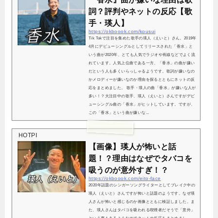
詞？評判やネットの反応【歌
手・瑛人】
https://okboook.com/kousui
Tik Tokで注目を集めた歌手の瑛人（えいと）さん。2019年
4月にデビューシングルとしてリリースされた「香水」と
いう曲が2020年、とても人気でラジオや有線などでよく流
れています。人気上位曲である一方、「香水」の曲が嫌い
だという人も多くいらっしゃるようです。歌詞が嫌いなの
かメロディーが嫌いなのか理由を探るとともにネットの反
応をまとめました。 歌手・瑛人の曲「香水」が嫌いな人が
多い！？大注目中の歌手、瑛人（えいと）さんですがデビ
ューシングル曲の「香水」がヒットしています。ですが、
この「香水」という曲が嫌いな...
HOTPI
【画像】瑛人が怖いと話
題！？理由はなぜでタバコを
吸うのが意外すぎ！？
https://okboook.com/eito-face
2020年話題のシンガーソングライターとしてブレイク中の
瑛人（えいと）さんですが怖いと話題のようです。なぜ瑛
人さんが怖いと感じるのか画像とともに検証しました。ま
た、瑛人さんはタバコを吸われる喫煙者だそうで「意外」