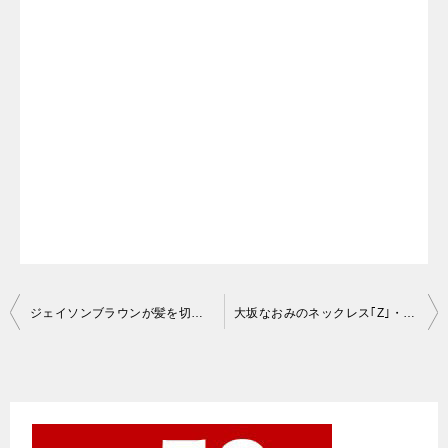
投
ジェイソンブラウンが髪を切った理由は？いつ短くなったのか調査
大坂なおみのネックレス｢Z｣・ピアスはルイヴィトン！値段はいくらで購入方法は？
稿
ナ
ビ
ゲ