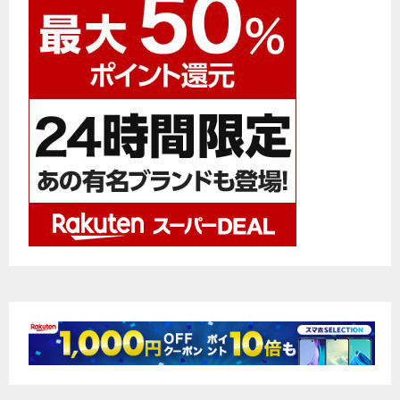
ー
シ
ョ
ン