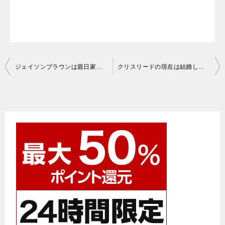
投
ジェイソンブラウンは親日家！なぜ日本語が上手？夢は日本で英語の先生
クリスリードの現在は結婚して子供がいる？引退後や経歴についても調査
稿
ナ
ビ
ゲ
ー
シ
ョ
ン