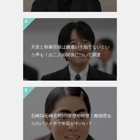
天皇と秋篠宮様は腹違い？似てないとい
う声も！お二人の関係について調査
石崎D(石崎史郎)の学歴や経歴！離婚歴あ
りのバツイチで年収がヤバい？