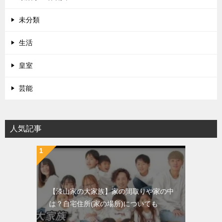
未分類
生活
皇室
芸能
人気記事
【漆山家の大家族】家の間取りや家の中
は？自宅住所(家の場所)についても