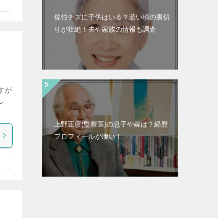
佐伯チズに子供はいる？若い頃の裏切
りが壮絶！夫や家族の情報も調査
すが
し
上野正彦(監察医)の息子や嫁は？経歴
プロフィールが凄い！