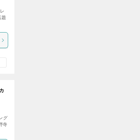
テレ
話題
カ
ング
野寺