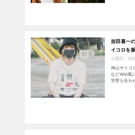
吉田喜一の
イコロを
公開日：
20
神はサイコ
などWik
学歴も合わせ