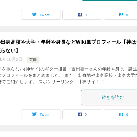
Tweet
0
0
出身高校や大学・年齢や身長などWiki風プロフィール【神は
振らない】
20年10月2日
芸能
ロを振らない(神サイ)のギター担当・吉田喜一さんの年齢や身長、誕
i風にプロフィールをまとめました。 また、出身地や出身高校・出身大学
てご紹介します。 スポンサーリンク 【神サイ […]
続きを読む
Tweet
0
0