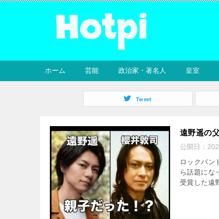
ホーム
芸能
政治家・著名人
皇室
Tweet
遠野遥の
公開日：
20
ロックバンド
ら話題にな
受賞した遠野