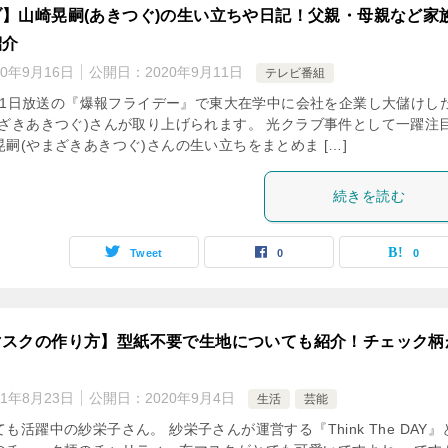
】山崎晃嗣(あきつぐ)の生い立ちや日記！父親・母親など家
紹介
20年9月16日
公開日：
2020年9月11日
テレビ番組
9月11日放送の『爆報フライデー』で東大在学中に会社を企業し大儲けし
まざきあきつぐ)さんが取り上げられます。 光クラブ事件として一躍注
嗣(やまざきあきつぐ)さんの生い立ちをまとめま […]
続きを読む
Tweet
0
0
マスクの作り方】型紙不要で生地についても紹介！チェック柄
21年8月23日
公開日：
2020年9月4日
生活
芸能
も活躍中の紗栄子さん。 紗栄子さんが運営する『Think The DAY』