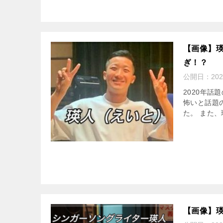
【画像】
ぎ！？
公開日：
20
2020年
怖いと話題
た。 また、
【画像】