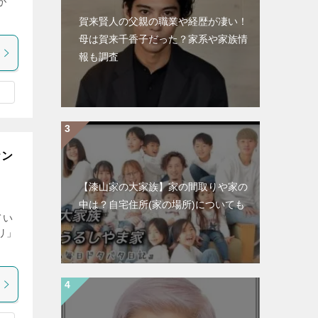
が
賀来賢人の父親の職業や経歴が凄い！
母は賀来千香子だった？家系や家族情
報も調査
ケン
【漆山家の大家族】家の間取りや家の
中は？自宅住所(家の場所)についても
てい
リ」