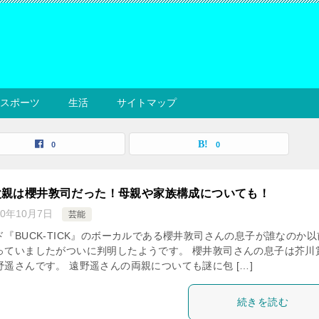
スポーツ
生活
サイトマップ
0
0
父親は櫻井敦司だった！母親や家族構成についても！
20年10月7日
芸能
『BUCK-TICK』のボーカルである櫻井敦司さんの息子が誰なのか以
っていましたがついに判明したようです。 櫻井敦司さんの息子は芥川
遥さんです。 遠野遥さんの両親についても謎に包 […]
続きを読む