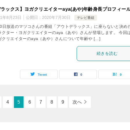
ラックス】ヨガクリエイターaya(あや)年齢身長プロフィー
21年8月23日
公開日：
2020年7月30日
テレビ番組
7月30日放送のマツコさんの番組「アウトデラックス」に座らないと決め
ラクター・ヨガクリエイターのaya（あや）さんが登場します。 今回
クリエイターのaya（あや）さんについて年齢や […]
続きを読む
Tweet
0
0
4
5
6
7
8
9
次へ