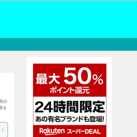
前か
賞を