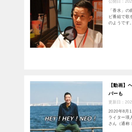
公開日：
20
「香水」の
ビ番組で歌
のようです。
【動画】
バーも
更新日：
20
2020年8
ライター瑛
さん（通称