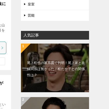
族に
皇室
芸能
た山
目を
人気記事
尾上松也の家系図で判明！尾上家と血
縁関係は無かった！松たか子との関係
性は？
が
とい