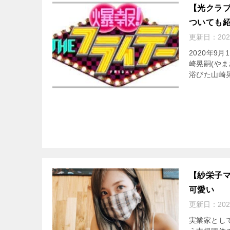
【光クラブ
ついても
更新日：
20
2020年
崎晃嗣(や
浴びた山崎晃
【紗栄子
可愛い
更新日：
20
実業家として