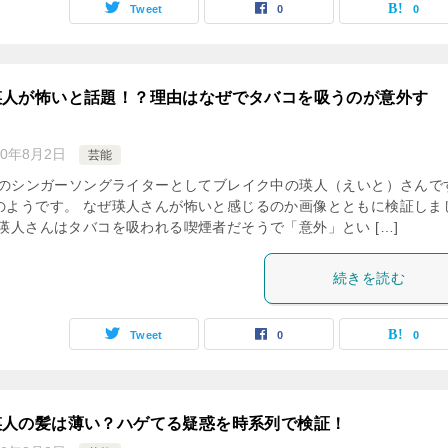
Tweet
0
0
瑛人が怖いと話題！？理由はなぜでタバコを吸うのが意外す
20年8月2日
芸能
話題のシンガーソングライターとしてブレイク中の瑛人（えいと）さんで
のようです。 なぜ瑛人さんが怖いと感じるのか画像とともに検証しま
瑛人さんはタバコを吸われる喫煙者だそうで「意外」とい […]
続きを読む
Tweet
0
0
瑛人の髪は薄い？ハゲてる疑惑を時系列で検証！