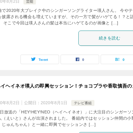
20年8月2日
芸能
曲で2020年大ブレイク中のシンガーソングライター瑛人さん。 今や
を披露される機会も増えていますが、その一方で髪がハゲてる！？と
 そこで今回は瑛人さんの髪は本当にハゲてるのが画像と […]
続きを読む
Tweet
0
0
ヘイヘイネオ瑛人の即興セッション！チョコプラや香取慎吾の
20年8月2日
公開日：
2020年8月1日
テレビ番組
月1日放送の「HEY!HEY!NEO（ヘイヘイネオ）」に大注目のシンガーソ
人（えいと）さんが出演されました。 番組内ではセッション仲間の小
：じゅんちゃん）と一緒に即興でセッションさ […]