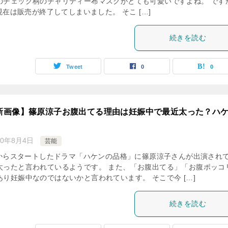
のチェック柄のチャリティー布マスクがとても可愛いですよね。 です
月現在は販売が終了してしまいました。 そこ […]
続きを読む
Tweet
0
0
最新画像】篠原涼子お腹出てる理由は妊娠中で最近太った？ハ
20年8月4日
芸能
6月からスタートしたドラマ「ハケンの品格」に篠原涼子さんが出演され
太ったと言われているようです。 また、「お腹出てる」「お腹ポッコ
り妊娠中なのではないかと言われています。 そこで今 […]
続きを読む