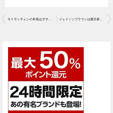
投
ネイサンチェンの衣装はダサい？独特デザインの理由と画像まとめ
ジェイソンブラウンは親日家！なぜ日本語が上手？夢は日本で英語の先生
稿
ナ
ビ
ゲ
ー
シ
ョ
ン