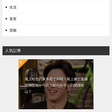
生活
皇室
芸能
人気記事
尾上松也の家系図で判明！尾上家と血縁
関係は無かった！松たか子との関係性
は？