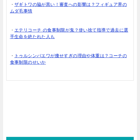
・
ザギトワの脇が黒い！審査への影響は？フィギュア界の
ムダ毛事情
・
エテリコーチ の食事制限が鬼？使い捨て指導で過去に選
手生命を絶たれた人も
・
トゥルシンバエワが痩せすぎの理由や体重は？コーチの
食事制限のせいか